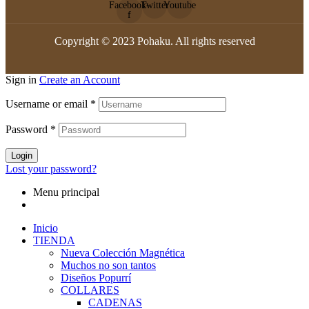
Facebook-
Twitter
Youtube
f
Copyright © 2023 Pohaku. All rights reserved
Sign in
Create an Account
Username or email
*
Password
*
Login
Lost your password?
Menu principal
Inicio
TIENDA
Nueva Colección Magnética
Muchos no son tantos
Diseños Popurrí
COLLARES
CADENAS