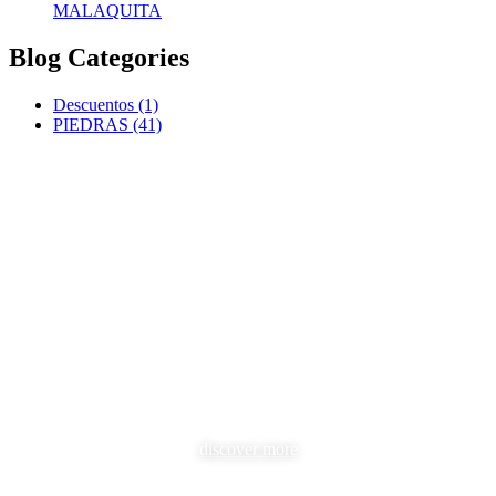
MALAQUITA
Blog Categories
Descuentos
(1)
PIEDRAS
(41)
STORAGE BASKET
100% Handmade
Find a wide variety of products
discover more