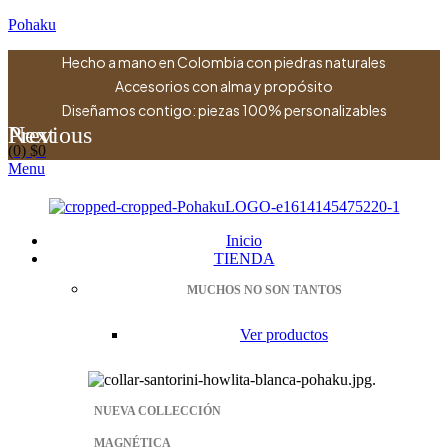
Pohaku
Hecho a mano en Colombia con piedras naturales
Accesorios con alma y propósito
Diseñamos contigo: piezas 100% personalizables
Previous
Next
(0)
$
0
Menu
Inicio
TIENDA
MUCHOS NO SON TANTOS
Ver productos
NUEVA COLLECCIÓN
MAGNÉTICA