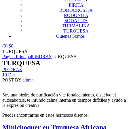
PIRITA
RODOCROSITA
RODONITA
SODALITA
TURMALINA
TURQUESA
Quienes Somos
(0)
$
0
TURQUESA
Página Principal
PIEDRAS
TURQUESA
TURQUESA
Categories
PIEDRAS
19 Dic
POST BY
admin
Soy una piedra de purificación y te fortalecimiento, disuelvo el
autosabotaje, te infundo calma interna en tiempos difíciles y ayudo a
la expresión creativa.
Puedes encontrarme en estos hermosos diseños:
Minichoquer en Turquesa Africana