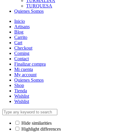
TURMALINA
TURQUESA
Quienes Somos
Inicio
Artisans
Blog
Carrito
Cart
Checkout
Coming
Contact
Finalizar compra
Mi cuenta
My account
Quienes Somos
Shop
Tienda
Wishlist
Wishlist
Hide similarities
Highlight differences