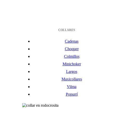
COLLARES
Cadenas
Choquer
Colmillos
Minichoker
Largos
Maxicollares
Vilma
Popurrí