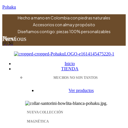
Pohaku
Hecho a mano en Colombia con piedras naturales
Accesorios con alma y propósito
Diseñamos contigo: piezas 100% personalizables
Previous
Next
(0)
$
0
Menu
Inicio
TIENDA
MUCHOS NO SON TANTOS
Ver productos
NUEVA COLLECCIÓN
MAGNÉTICA