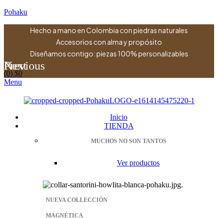
Pohaku
Hecho a mano en Colombia con piedras naturales
Accesorios con alma y propósito
Diseñamos contigo: piezas 100% personalizables
Previous
Next
(0)
$
0
Menu
Inicio
TIENDA
MUCHOS NO SON TANTOS
Ver productos
NUEVA COLLECCIÓN
MAGNÉTICA