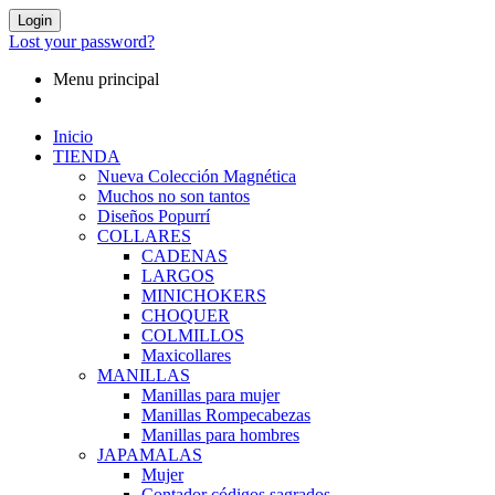
Login
Lost your password?
Menu principal
Inicio
TIENDA
Nueva Colección Magnética
Muchos no son tantos
Diseños Popurrí
COLLARES
CADENAS
LARGOS
MINICHOKERS
CHOQUER
COLMILLOS
Maxicollares
MANILLAS
Manillas para mujer
Manillas Rompecabezas
Manillas para hombres
JAPAMALAS
Mujer
Contador códigos sagrados