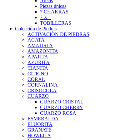
Aretas
Piezas únicas
7 CHAKRAS
7 X 1
TOBILLERAS
Colección de Piedras
ACTIVACIÒN DE PIEDRAS
AGATA
AMATISTA
AMAZONITA
APATITA
AZURITA
CIANITA
CITRINO
CORAL
CORNALINA
CRISOCOLA
CUARZO
CUARZO CRISTAL
CUARZO CHERRY
CUARZO ROSA
ESMERALDA
FLUORITA
GRANATE
HOWLITA