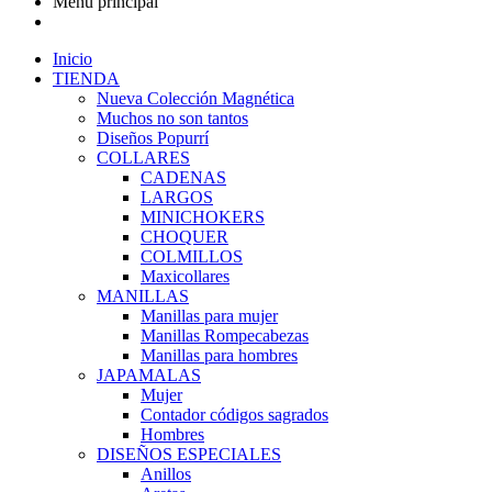
Menu principal
Inicio
TIENDA
Nueva Colección Magnética
Muchos no son tantos
Diseños Popurrí
COLLARES
CADENAS
LARGOS
MINICHOKERS
CHOQUER
COLMILLOS
Maxicollares
MANILLAS
Manillas para mujer
Manillas Rompecabezas
Manillas para hombres
JAPAMALAS
Mujer
Contador códigos sagrados
Hombres
DISEÑOS ESPECIALES
Anillos