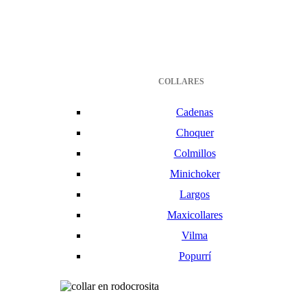
COLLARES
Cadenas
Choquer
Colmillos
Minichoker
Largos
Maxicollares
Vilma
Popurrí