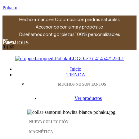
Pohaku
Hecho a mano en Colombia con piedras naturales
Accesorios con alma y propósito
Diseñamos contigo: piezas 100% personalizables
Previous
Next
(0)
$
0
Menu
Inicio
TIENDA
MUCHOS NO SON TANTOS
Ver productos
NUEVA COLLECCIÓN
MAGNÉTICA