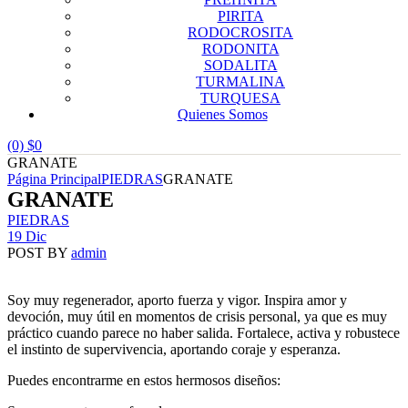
PIRITA
RODOCROSITA
RODONITA
SODALITA
TURMALINA
TURQUESA
Quienes Somos
(0)
$
0
GRANATE
Página Principal
PIEDRAS
GRANATE
GRANATE
Categories
PIEDRAS
19 Dic
POST BY
admin
Soy muy regenerador, aporto fuerza y vigor. Inspira amor y
devoción, muy útil en momentos de crisis personal, ya que es muy
práctico cuando parece no haber salida. Fortalece, activa y robustece
el instinto de supervivencia, aportando coraje y esperanza.
Puedes encontrarme en estos hermosos diseños: