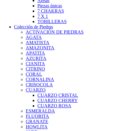
Aretas
Piezas únicas
7 CHAKRAS
7 X 1
TOBILLERAS
Colección de Piedras
ACTIVACIÒN DE PIEDRAS
AGATA
AMATISTA
AMAZONITA
APATITA
AZURITA
CIANITA
CITRINO
CORAL
CORNALINA
CRISOCOLA
CUARZO
CUARZO CRISTAL
CUARZO CHERRY
CUARZO ROSA
ESMERALDA
FLUORITA
GRANATE
HOWLITA