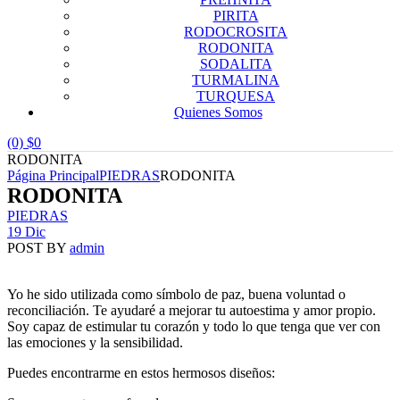
PIRITA
RODOCROSITA
RODONITA
SODALITA
TURMALINA
TURQUESA
Quienes Somos
(0)
$
0
RODONITA
Página Principal
PIEDRAS
RODONITA
RODONITA
Categories
PIEDRAS
19 Dic
POST BY
admin
Yo he sido utilizada como símbolo de paz, buena voluntad o
reconciliación. Te ayudaré a mejorar tu autoestima y amor propio.
Soy capaz de estimular tu corazón y todo lo que tenga que ver con
las emociones y la sensibilidad.
Puedes encontrarme en estos hermosos diseños: