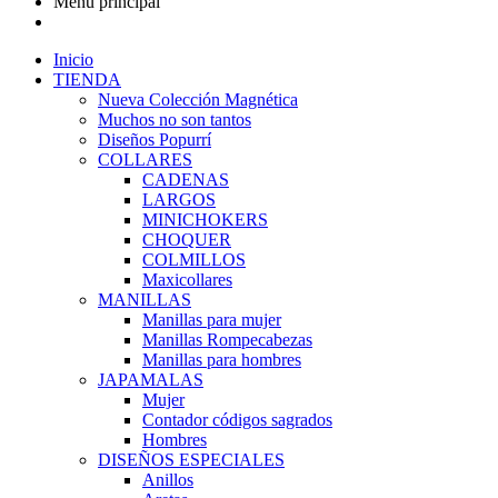
Menu principal
Inicio
TIENDA
Nueva Colección Magnética
Muchos no son tantos
Diseños Popurrí
COLLARES
CADENAS
LARGOS
MINICHOKERS
CHOQUER
COLMILLOS
Maxicollares
MANILLAS
Manillas para mujer
Manillas Rompecabezas
Manillas para hombres
JAPAMALAS
Mujer
Contador códigos sagrados
Hombres
DISEÑOS ESPECIALES
Anillos