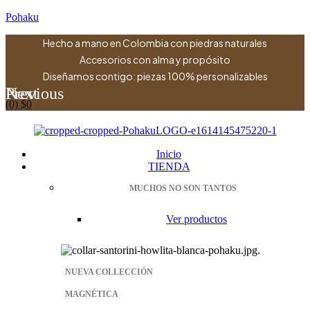
Pohaku
Hecho a mano en Colombia con piedras naturales
Accesorios con alma y propósito
Diseñamos contigo: piezas 100% personalizables
Previous
Next
(0)
$
0
Menu
Inicio
TIENDA
MUCHOS NO SON TANTOS
Ver productos
NUEVA COLLECCIÓN
MAGNÉTICA