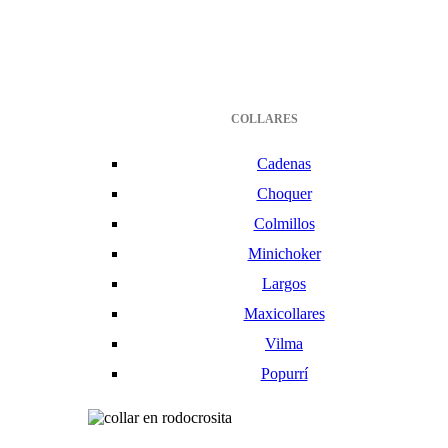
COLLARES
Cadenas
Choquer
Colmillos
Minichoker
Largos
Maxicollares
Vilma
Popurrí