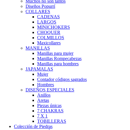
Muchos no son tantos
Diseños Popurrí
COLLARES
CADENAS
LARGOS
MINICHOKERS
CHOQUER
COLMILLOS
Maxicollares
MANILLAS
Manillas para mujer
Manillas Rompecabezas
Manillas para hombres
JAPAMALAS
Mujer
Contador códigos sagrados
Hombres
DISEÑOS ESPECIALES
Anillos
Aretas
Piezas únicas
7 CHAKRAS
7 X 1
TOBILLERAS
Colección de Piedras