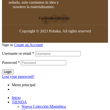
soñado, solo cuentanos tu idea y
nosotros la materializamos.
Facebook-
Twitter
Youtube
f
Copyright © 2023 Pohaku. All rights reserved
Sign in
Create an Account
Username or email
*
Password
*
Login
Lost your password?
Menu principal
Inicio
TIENDA
Nueva Colección Magnética