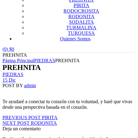
PIRITA
RODOCROSITA
RODONITA
SODALITA
TURMALINA
TURQUESA
Quienes Somos
(0)
$
0
PREHNITA
Página Principal
PIEDRAS
PREHNITA
PREHNITA
Categories
PIEDRAS
15 Dic
POST BY
admin
Te ayudaré a conectar tu corazón con tu voluntad, y haré que vivas
desde una perspectiva basada en el corazón.
Navegación
PREVIOUS POST
PIRITA
NEXT POST
RODONITA
de
Deja un comentario
entradas