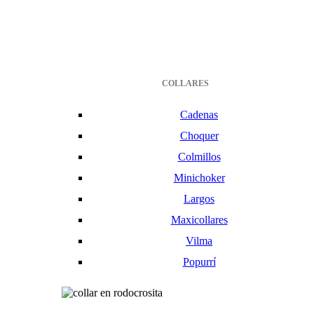
COLLARES
Cadenas
Choquer
Colmillos
Minichoker
Largos
Maxicollares
Vilma
Popurrí