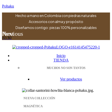
Pohaku
Hecho a mano en Colombia con piedras naturales
Accesorios con alma y propósito
Diseñamos contigo: piezas 100% personalizables
Previous
Next
(0)
$
0
Menu
Inicio
TIENDA
MUCHOS NO SON TANTOS
Ver productos
NUEVA COLLECCIÓN
MAGNÉTICA