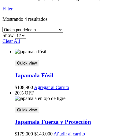
Filter
Mostrando 4 resultados
Show
Clear All
Quick view
Japamala Fósil
$
108,900
Agregar al Carrito
20% OFF
Quick view
Japamala Fuerza y Protección
Original
Current
$
179,000
$
143,000
Añadir al carrito