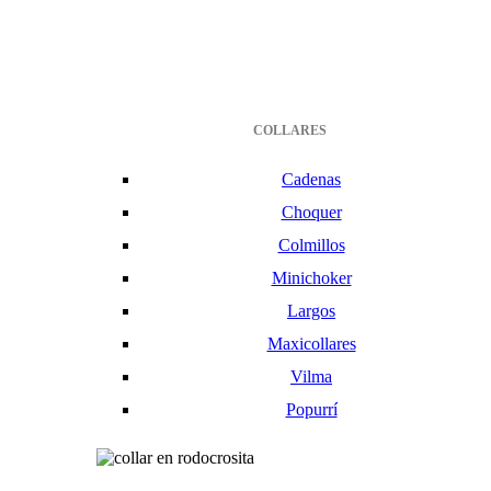
COLLARES
Cadenas
Choquer
Colmillos
Minichoker
Largos
Maxicollares
Vilma
Popurrí