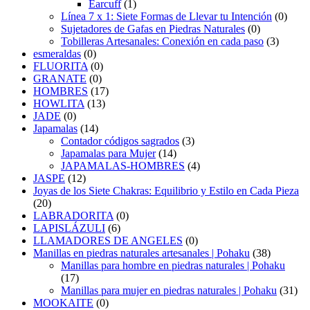
Earcuff
(1)
Línea 7 x 1: Siete Formas de Llevar tu Intención
(0)
Sujetadores de Gafas en Piedras Naturales
(0)
Tobilleras Artesanales: Conexión en cada paso
(3)
esmeraldas
(0)
FLUORITA
(0)
GRANATE
(0)
HOMBRES
(17)
HOWLITA
(13)
JADE
(0)
Japamalas
(14)
Contador códigos sagrados
(3)
Japamalas para Mujer
(14)
JAPAMALAS-HOMBRES
(4)
JASPE
(12)
Joyas de los Siete Chakras: Equilibrio y Estilo en Cada Pieza
(20)
LABRADORITA
(0)
LAPISLÁZULI
(6)
LLAMADORES DE ANGELES
(0)
Manillas en piedras naturales artesanales | Pohaku
(38)
Manillas para hombre en piedras naturales | Pohaku
(17)
Manillas para mujer en piedras naturales | Pohaku
(31)
MOOKAITE
(0)