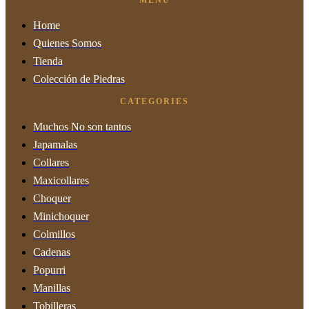
Home
Quienes Somos
Tienda
Colección de Piedras
CATEGORIES
Muchos No son tantos
Japamalas
Collares
Maxicollares
Choquer
Minichoquer
Colmillos
Cadenas
Popurri
Manillas
Tobilleras