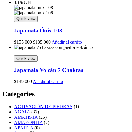
price
price
13% OFF
was:
is:
$179,000.
$143,000.
Quick view
Japamala Ónix 108
Original
Current
$
155,000
$
135,000
Añadir al carrito
price
price
was:
is:
$155,000.
$135,000.
Quick view
Japamala Volcán 7 Chakras
$
139,000
Añadir al carrito
Categories
ACTIVACIÓN DE PIEDRAS
(1)
AGATA
(37)
AMATISTA
(25)
AMAZONITA
(7)
APATITA
(0)