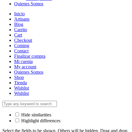
Quienes Somos
Inicio
Artisans
Blog
Carrito
Cart
Checkout
Coming
Contact
Finalizar compra
Mi cuenta
My account
Quienes Somos
Shop
Tienda
Wishlist
Wishlist
Hide similarities
Highlight differences
Select the fields to be shown. Others will be hidden. Drag and drop