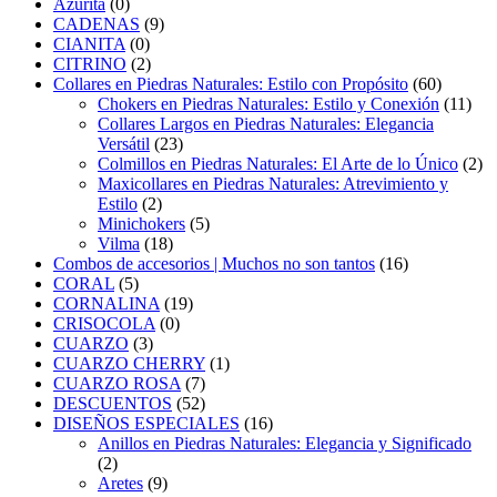
Azurita
(0)
CADENAS
(9)
CIANITA
(0)
CITRINO
(2)
Collares en Piedras Naturales: Estilo con Propósito
(60)
Chokers en Piedras Naturales: Estilo y Conexión
(11)
Collares Largos en Piedras Naturales: Elegancia
Versátil
(23)
Colmillos en Piedras Naturales: El Arte de lo Único
(2)
Maxicollares en Piedras Naturales: Atrevimiento y
Estilo
(2)
Minichokers
(5)
Vilma
(18)
Combos de accesorios | Muchos no son tantos
(16)
CORAL
(5)
CORNALINA
(19)
CRISOCOLA
(0)
CUARZO
(3)
CUARZO CHERRY
(1)
CUARZO ROSA
(7)
DESCUENTOS
(52)
DISEÑOS ESPECIALES
(16)
Anillos en Piedras Naturales: Elegancia y Significado
(2)
Aretes
(9)