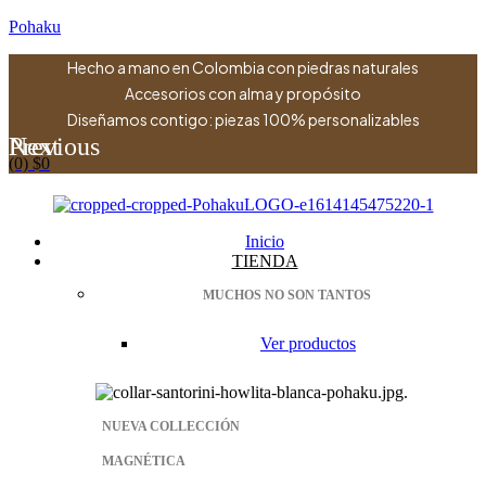
Pohaku
Hecho a mano en Colombia con piedras naturales
Accesorios con alma y propósito
Diseñamos contigo: piezas 100% personalizables
Previous
Next
(0)
$
0
Menu
Inicio
TIENDA
MUCHOS NO SON TANTOS
Ver productos
NUEVA COLLECCIÓN
MAGNÉTICA