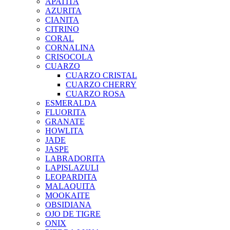
APATITA
AZURITA
CIANITA
CITRINO
CORAL
CORNALINA
CRISOCOLA
CUARZO
CUARZO CRISTAL
CUARZO CHERRY
CUARZO ROSA
ESMERALDA
FLUORITA
GRANATE
HOWLITA
JADE
JASPE
LABRADORITA
LAPISLAZULI
LEOPARDITA
MALAQUITA
MOOKAITE
OBSIDIANA
OJO DE TIGRE
ONIX