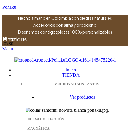
Pohaku
Hecho a mano en Colombia con piedras naturales
Accesorios con alma y propósito
Diseñamos contigo: piezas 100% personalizables
Previous
Next
(0)
$
0
Menu
Inicio
TIENDA
MUCHOS NO SON TANTOS
Ver productos
NUEVA COLLECCIÓN
MAGNÉTICA