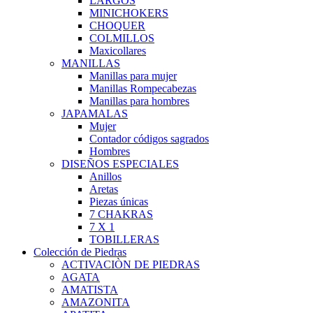
LARGOS
MINICHOKERS
CHOQUER
COLMILLOS
Maxicollares
MANILLAS
Manillas para mujer
Manillas Rompecabezas
Manillas para hombres
JAPAMALAS
Mujer
Contador códigos sagrados
Hombres
DISEÑOS ESPECIALES
Anillos
Aretas
Piezas únicas
7 CHAKRAS
7 X 1
TOBILLERAS
Colección de Piedras
ACTIVACIÒN DE PIEDRAS
AGATA
AMATISTA
AMAZONITA