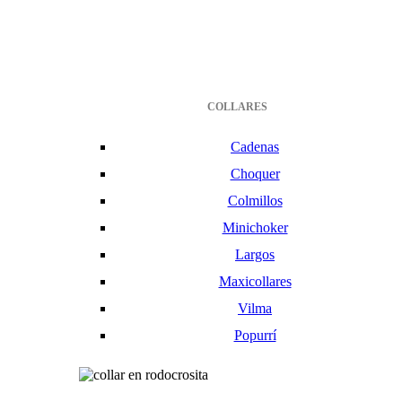
COLLARES
Cadenas
Choquer
Colmillos
Minichoker
Largos
Maxicollares
Vilma
Popurrí