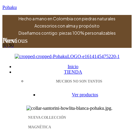
Pohaku
Hecho a mano en Colombia con piedras naturales
Accesorios con alma y propósito
Diseñamos contigo: piezas 100% personalizables
Previous
Next
(0)
$
0
Menu
Inicio
TIENDA
MUCHOS NO SON TANTOS
Ver productos
NUEVA COLLECCIÓN
MAGNÉTICA