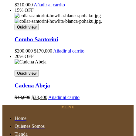
$
210,000
Añadir al carrito
15% OFF
Quick view
Combo Santorini
Original
Current
$
200,000
$
170,000
Añadir al carrito
price
price
20% OFF
was:
is:
$200,000.
$170,000.
Quick view
Cadena Abeja
Original
Current
$
48,000
$
38,400
Añadir al carrito
price
price
MENU
was:
is:
$48,000.
$38,400.
Home
Quienes Somos
Tienda