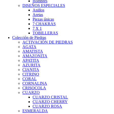
Hombres
DISEÑOS ESPECIALES
Anillos
Aretas
Piezas únicas
7 CHAKRAS
7 X 1
TOBILLERAS
Colección de Piedras
ACTIVACIÒN DE PIEDRAS
AGATA
AMATISTA
AMAZONITA
APATITA
AZURITA
CIANITA
CITRINO
CORAL
CORNALINA
CRISOCOLA
CUARZO
CUARZO CRISTAL
CUARZO CHERRY
CUARZO ROSA
ESMERALDA