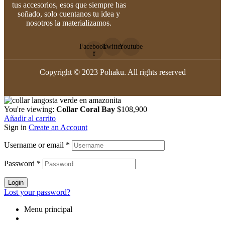
tus accesorios, esos que siempre has
soñado, solo cuentanos tu idea y
nosotros la materializamos.
Facebook-
Twitter
Youtube
f
Copyright © 2023 Pohaku. All rights reserved
You're viewing:
Collar Coral Bay
$
108,900
Añadir al carrito
Sign in
Create an Account
Username or email
*
Password
*
Login
Lost your password?
Menu principal