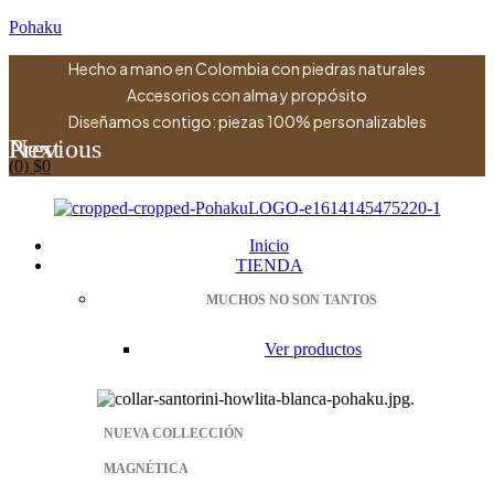
Pohaku
Hecho a mano en Colombia con piedras naturales
Accesorios con alma y propósito
Diseñamos contigo: piezas 100% personalizables
Previous
Next
(0)
$
0
Menu
Inicio
TIENDA
MUCHOS NO SON TANTOS
Ver productos
NUEVA COLLECCIÓN
MAGNÉTICA