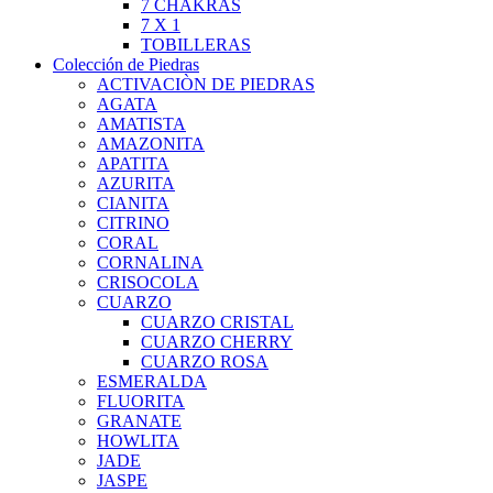
7 CHAKRAS
7 X 1
TOBILLERAS
Colección de Piedras
ACTIVACIÒN DE PIEDRAS
AGATA
AMATISTA
AMAZONITA
APATITA
AZURITA
CIANITA
CITRINO
CORAL
CORNALINA
CRISOCOLA
CUARZO
CUARZO CRISTAL
CUARZO CHERRY
CUARZO ROSA
ESMERALDA
FLUORITA
GRANATE
HOWLITA
JADE
JASPE