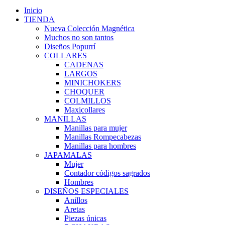
Inicio
TIENDA
Nueva Colección Magnética
Muchos no son tantos
Diseños Popurrí
COLLARES
CADENAS
LARGOS
MINICHOKERS
CHOQUER
COLMILLOS
Maxicollares
MANILLAS
Manillas para mujer
Manillas Rompecabezas
Manillas para hombres
JAPAMALAS
Mujer
Contador códigos sagrados
Hombres
DISEÑOS ESPECIALES
Anillos
Aretas
Piezas únicas