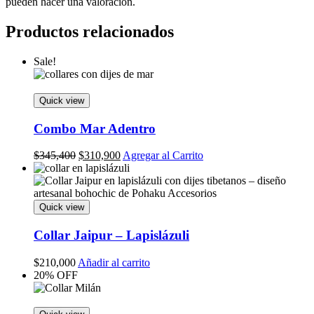
pueden hacer una valoración.
Productos relacionados
Sale!
Quick view
Combo Mar Adentro
Original
Current
$
345,400
$
310,900
Agregar al Carrito
price
price
was:
is:
$345,400.
$310,900.
Quick view
Collar Jaipur – Lapislázuli
$
210,000
Añadir al carrito
20% OFF