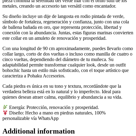
pieza combina la serenidad del verde mar con el brillo sutil de los
metales, creando un accesorio tan versátil como encantador.
Su diseño incluye un dije de langosta en rodio pintada de verde,
símbolo de fortaleza, regeneración y confianza, junto con una cola
de ballena bañada en oro, que representa protección, libertad y
conexión con la abundancia. Juntas, estas figuras marinas convierten
este collar en un amuleto de renovación y prosperidad.
Con una longitud de 90 cm aproximadamente, puedes llevarlo como
collar largo, corto de dos vueltas o incluso como manilla de cuatro o
cinco vueltas, dependiendo del diámetro de tu muñeca. Su
adaptabilidad permite transformar cualquier look, desde un outfit
bohochic hasta un estilo más sofisticado, con el toque artístico que
caracteriza a Pohaku Accesorios.
Cada piedra es única en su tono y textura, recordándote que la
verdadera belleza está en lo natural y lo imperfecto. Ideal para
quienes desean atraer calma, equilibrio y abundancia a su vida.
Energía: Protección, renovación y prosperidad.
Diseño: Hecho a mano en piedras naturales, 100%
personalizable vía WhatsApp
Additional information