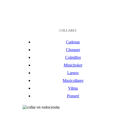
COLLARES
Cadenas
Choquer
Colmillos
Minichoker
Largos
Maxicollares
Vilma
Popurrí