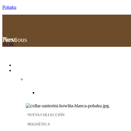
Pohaku
Previous
Next
(0)
$
0
Menu
NUEVA COLLECCIÓN
MAGNÉTICA