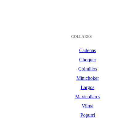
COLLARES
Cadenas
Choquer
Colmillos
Minichoker
Largos
Maxicollares
Vilma
Popurrí