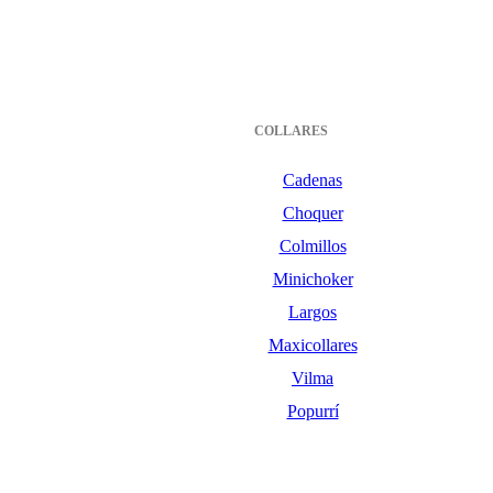
COLLARES
Cadenas
Choquer
Colmillos
Minichoker
Largos
Maxicollares
Vilma
Popurrí