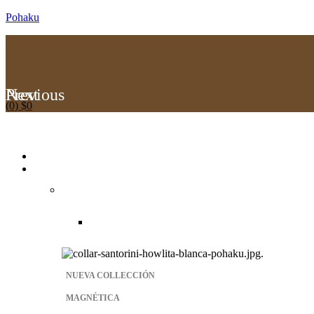
Pohaku
Previous
Next
(0)
$
0
Menu
NUEVA COLLECCIÓN
MAGNÉTICA