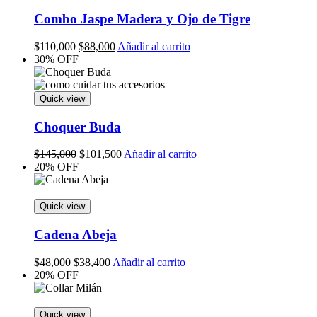
Combo Jaspe Madera y Ojo de Tigre
Original
Current
$
110,000
$
88,000
Añadir al carrito
price
price
30% OFF
was:
is:
$110,000.
$88,000.
Quick view
Choquer Buda
Original
Current
$
145,000
$
101,500
Añadir al carrito
price
price
20% OFF
was:
is:
$145,000.
$101,500.
Quick view
Cadena Abeja
Original
Current
$
48,000
$
38,400
Añadir al carrito
price
price
20% OFF
was:
is:
$48,000.
$38,400.
Quick view