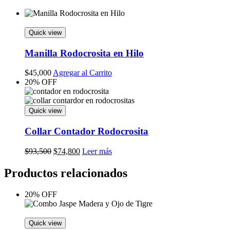
Quick view
Manilla Rodocrosita en Hilo
$
45,000
Agregar al Carrito
20% OFF
Quick view
Collar Contador Rodocrosita
Original
Current
$
93,500
$
74,800
Leer más
price
price
was:
is:
Productos relacionados
$93,500.
$74,800.
20% OFF
Quick view