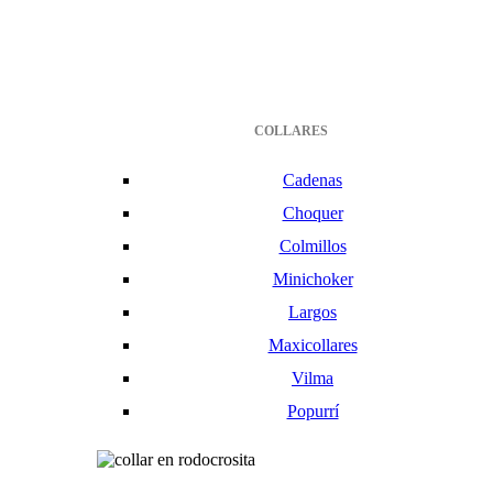
COLLARES
Cadenas
Choquer
Colmillos
Minichoker
Largos
Maxicollares
Vilma
Popurrí