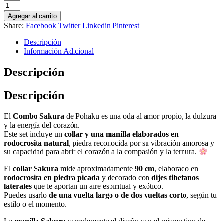
Combo
Sakura
Agregar al carrito
Rodocrosita
Share:
Facebook
Twitter
Linkedin
Pinterest
–
Collar
Descripción
y
Información Adicional
Manilla
de
Descripción
Amor
Propio
Descripción
cantidad
El
Combo Sakura
de Pohaku es una oda al amor propio, la dulzura
y la energía del corazón.
Este set incluye un
collar y una manilla elaborados en
rodocrosita natural
, piedra reconocida por su vibración amorosa y
su capacidad para abrir el corazón a la compasión y la ternura.
El
collar Sakura
mide aproximadamente
90 cm
, elaborado en
rodocrosita en piedra picada
y decorado con
dijes tibetanos
laterales
que le aportan un aire espiritual y exótico.
Puedes usarlo
de una vuelta largo o de dos vueltas corto
, según tu
estilo o el momento.
La
manilla Sakura
complementa el diseño con el mismo tipo de