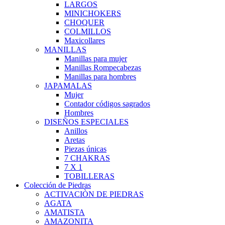
LARGOS
MINICHOKERS
CHOQUER
COLMILLOS
Maxicollares
MANILLAS
Manillas para mujer
Manillas Rompecabezas
Manillas para hombres
JAPAMALAS
Mujer
Contador códigos sagrados
Hombres
DISEÑOS ESPECIALES
Anillos
Aretas
Piezas únicas
7 CHAKRAS
7 X 1
TOBILLERAS
Colección de Piedras
ACTIVACIÒN DE PIEDRAS
AGATA
AMATISTA
AMAZONITA