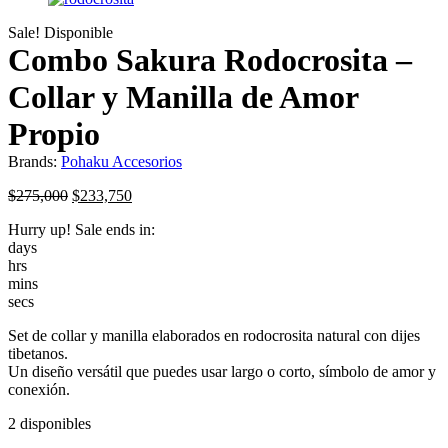
Sale!
Disponible
Combo Sakura Rodocrosita –
Collar y Manilla de Amor
Propio
Brands:
Pohaku Accesorios
Original
Current
$
275,000
$
233,750
price
price
Hurry up! Sale ends in:
was:
is:
days
$275,000.
$233,750.
hrs
mins
secs
Set de collar y manilla elaborados en rodocrosita natural con dijes
tibetanos.
Un diseño versátil que puedes usar largo o corto, símbolo de amor y
conexión.
2 disponibles