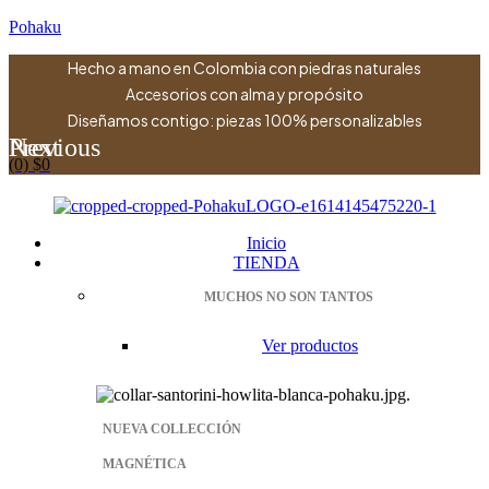
Pohaku
Hecho a mano en Colombia con piedras naturales
Accesorios con alma y propósito
Diseñamos contigo: piezas 100% personalizables
Previous
Next
(0)
$
0
Menu
Inicio
TIENDA
MUCHOS NO SON TANTOS
Ver productos
NUEVA COLLECCIÓN
MAGNÉTICA