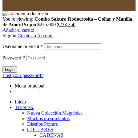
You're viewing:
Combo Sakura Rodocrosita – Collar y Manilla
Original
Current
de Amor Propio
$
275,000
$
233,750
price
price
Añadir al carrito
was:
is:
Sign in
Create an Account
$275,000.
$233,750.
Username or email
*
Password
*
Login
Lost your password?
Menu principal
Inicio
TIENDA
Nueva Colección Magnética
Muchos no son tantos
Diseños Popurrí
COLLARES
CADENAS