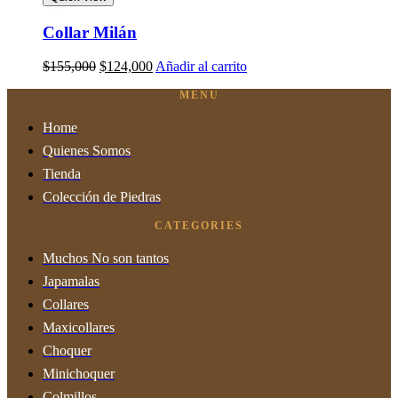
Collar Milán
Original
Current
$
155,000
$
124,000
Añadir al carrito
price
price
MENU
was:
is:
$155,000.
$124,000.
Home
Quienes Somos
Tienda
Colección de Piedras
CATEGORIES
Muchos No son tantos
Japamalas
Collares
Maxicollares
Choquer
Minichoquer
Colmillos