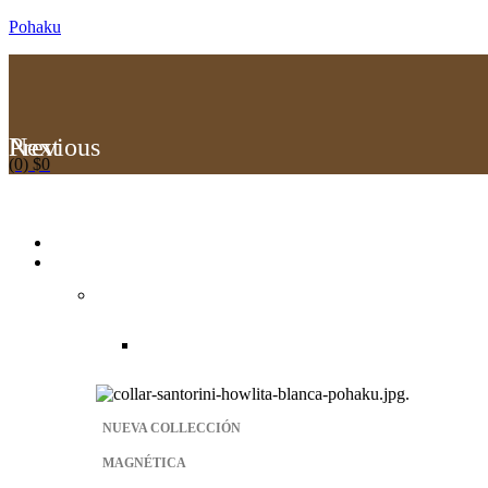
Pohaku
Previous
Next
(0)
$
0
Menu
NUEVA COLLECCIÓN
MAGNÉTICA