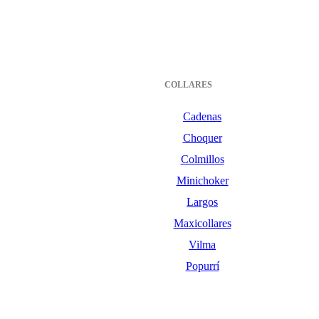
COLLARES
Cadenas
Choquer
Colmillos
Minichoker
Largos
Maxicollares
Vilma
Popurrí