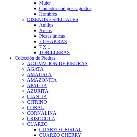
Mujer
Contador códigos sagrados
Hombres
DISEÑOS ESPECIALES
Anillos
Aretas
Piezas únicas
7 CHAKRAS
7 X 1
TOBILLERAS
Colección de Piedras
ACTIVACIÒN DE PIEDRAS
AGATA
AMATISTA
AMAZONITA
APATITA
AZURITA
CIANITA
CITRINO
CORAL
CORNALINA
CRISOCOLA
CUARZO
CUARZO CRISTAL
CUARZO CHERRY