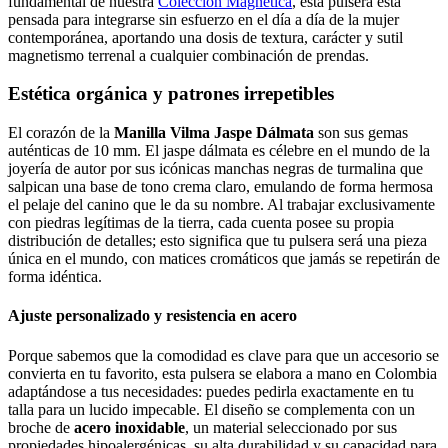
fundamental de nuestra
Colección Magnética
, esta pulsera está
pensada para integrarse sin esfuerzo en el día a día de la mujer
contemporánea, aportando una dosis de textura, carácter y sutil
magnetismo terrenal a cualquier combinación de prendas.
Estética orgánica y patrones irrepetibles
El corazón de la
Manilla Vilma Jaspe Dálmata
son sus gemas
auténticas de 10 mm. El jaspe dálmata es célebre en el mundo de la
joyería de autor por sus icónicas manchas negras de turmalina que
salpican una base de tono crema claro, emulando de forma hermosa
el pelaje del canino que le da su nombre. Al trabajar exclusivamente
con piedras legítimas de la tierra, cada cuenta posee su propia
distribución de detalles; esto significa que tu pulsera será una pieza
única en el mundo, con matices cromáticos que jamás se repetirán de
forma idéntica.
Ajuste personalizado y resistencia en acero
Porque sabemos que la comodidad es clave para que un accesorio se
convierta en tu favorito, esta pulsera se elabora a mano en Colombia
adaptándose a tus necesidades: puedes pedirla exactamente en tu
talla para un lucido impecable. El diseño se complementa con un
broche de
acero inoxidable
, un material seleccionado por sus
propiedades hipoalergénicas, su alta durabilidad y su capacidad para