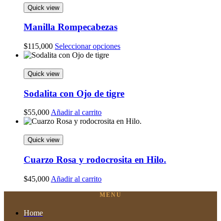
Quick view
Manilla Rompecabezas
Este
$
115,000
Seleccionar opciones
producto
tiene
múltiples
Quick view
variantes.
Las
Sodalita con Ojo de tigre
opciones
se
$
55,000
Añadir al carrito
pueden
elegir
en
Quick view
la
página
Cuarzo Rosa y rodocrosita en Hilo.
de
producto
$
45,000
Añadir al carrito
MENU
Home