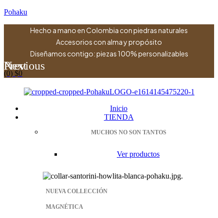
Pohaku
Hecho a mano en Colombia con piedras naturales
Accesorios con alma y propósito
Diseñamos contigo: piezas 100% personalizables
Previous
Next
(0)
$
0
Menu
Inicio
TIENDA
MUCHOS NO SON TANTOS
Ver productos
NUEVA COLLECCIÓN
MAGNÉTICA