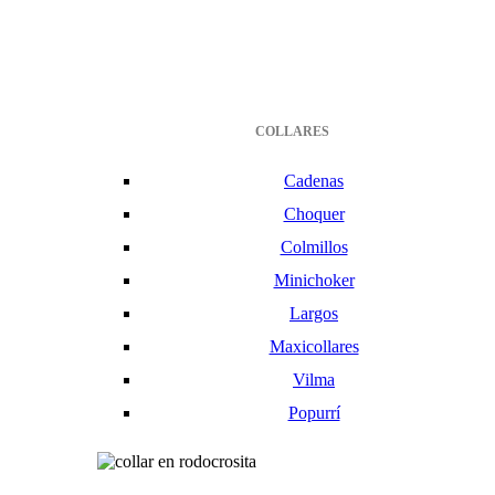
COLLARES
Cadenas
Choquer
Colmillos
Minichoker
Largos
Maxicollares
Vilma
Popurrí