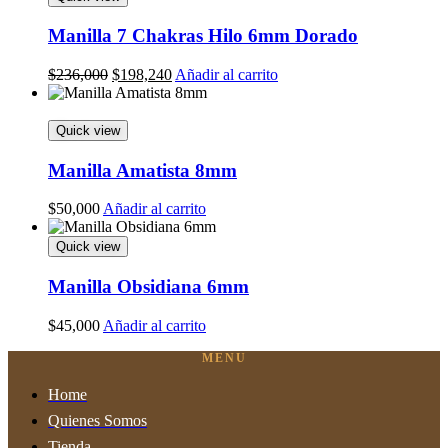
Manilla 7 Chakras Hilo 6mm Dorado
Original
Current
$
236,000
$
198,240
Añadir al carrito
price
price
was:
is:
$236,000.
$198,240.
Quick view
Manilla Amatista 8mm
$
50,000
Añadir al carrito
Quick view
Manilla Obsidiana 6mm
$
45,000
Añadir al carrito
MENU
Home
Quienes Somos
Tienda