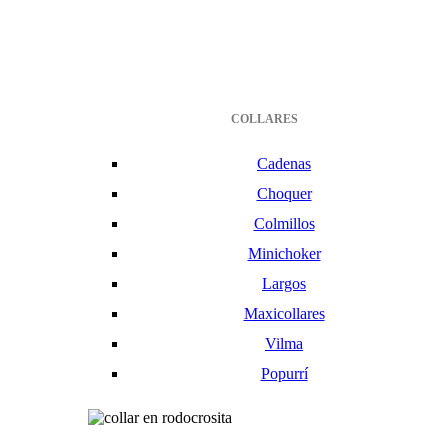
COLLARES
Cadenas
Choquer
Colmillos
Minichoker
Largos
Maxicollares
Vilma
Popurrí