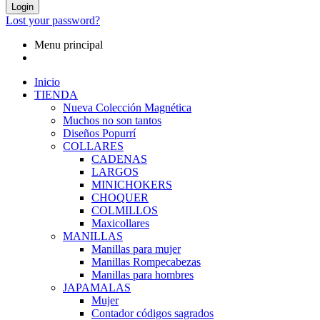
Login
Lost your password?
Menu principal
Inicio
TIENDA
Nueva Colección Magnética
Muchos no son tantos
Diseños Popurrí
COLLARES
CADENAS
LARGOS
MINICHOKERS
CHOQUER
COLMILLOS
Maxicollares
MANILLAS
Manillas para mujer
Manillas Rompecabezas
Manillas para hombres
JAPAMALAS
Mujer
Contador códigos sagrados