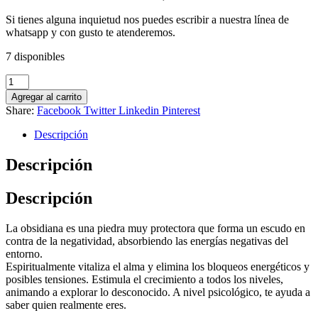
Si tienes alguna inquietud nos puedes escribir a nuestra línea de
whatsapp y con gusto te atenderemos.
7 disponibles
Amatista
en
Agregar al carrito
Hilo
Share:
Facebook
Twitter
Linkedin
Pinterest
4mm
cantidad
Descripción
Descripción
Descripción
La obsidiana es una piedra muy protectora que forma un escudo en
contra de la negatividad, absorbiendo las energías negativas del
entorno.
Espiritualmente vitaliza el alma y elimina los bloqueos energéticos y
posibles tensiones. Estimula el crecimiento a todos los niveles,
animando a explorar lo desconocido. A nivel psicológico, te ayuda a
saber quien realmente eres.