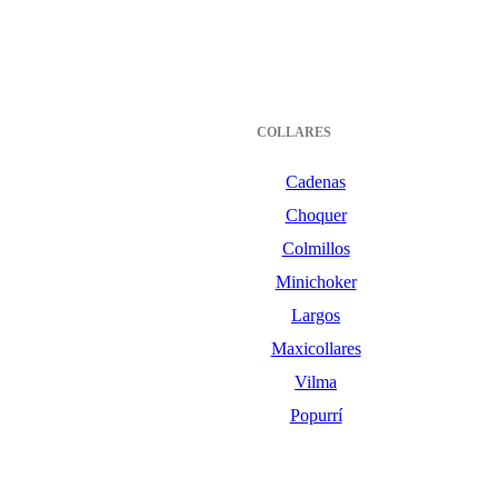
COLLARES
Cadenas
Choquer
Colmillos
Minichoker
Largos
Maxicollares
Vilma
Popurrí