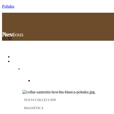
Pohaku
Previous
Next
(0)
$
0
Menu
NUEVA COLLECCIÓN
MAGNÉTICA