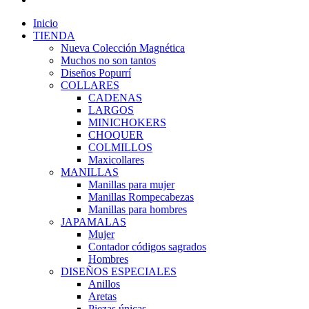
Inicio
TIENDA
Nueva Colección Magnética
Muchos no son tantos
Diseños Popurrí
COLLARES
CADENAS
LARGOS
MINICHOKERS
CHOQUER
COLMILLOS
Maxicollares
MANILLAS
Manillas para mujer
Manillas Rompecabezas
Manillas para hombres
JAPAMALAS
Mujer
Contador códigos sagrados
Hombres
DISEÑOS ESPECIALES
Anillos
Aretas
Piezas únicas