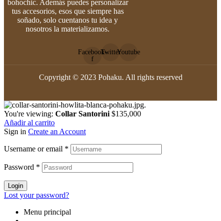
bohochic. Además puedes personalizar
tus accesorios, esos que siempre has
soñado, solo cuentanos tu idea y
nosotros la materializamos.
Facebook-
Twitter
Youtube
f
Copyright © 2023 Pohaku. All rights reserved
You're viewing:
Collar Santorini
$
135,000
Añadir al carrito
Sign in
Create an Account
Username or email
*
Password
*
Login
Lost your password?
Menu principal