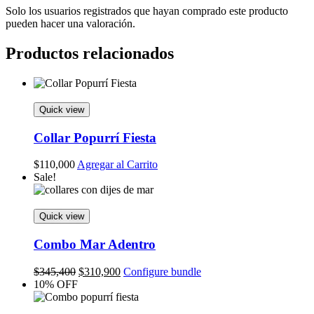
Solo los usuarios registrados que hayan comprado este producto
pueden hacer una valoración.
Productos relacionados
Quick view
Collar Popurrí Fiesta
$
110,000
Agregar al Carrito
Sale!
Quick view
Combo Mar Adentro
Original
Current
$
345,400
$
310,900
Configure bundle
price
price
10% OFF
was:
is:
$345,400.
$310,900.