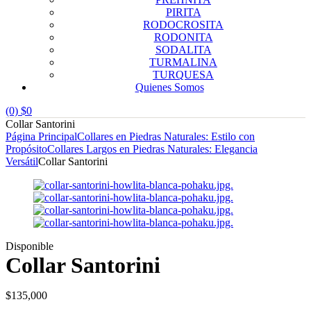
PIRITA
RODOCROSITA
RODONITA
SODALITA
TURMALINA
TURQUESA
Quienes Somos
(0)
$
0
Collar Santorini
Página Principal
Collares en Piedras Naturales: Estilo con
Propósito
Collares Largos en Piedras Naturales: Elegancia
Versátil
Collar Santorini
Disponible
Collar Santorini
$
135,000