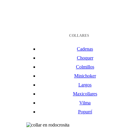
COLLARES
Cadenas
Choquer
Colmillos
Minichoker
Largos
Maxicollares
Vilma
Popurrí