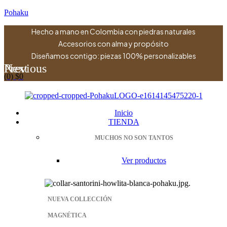
Pohaku
Hecho a mano en Colombia con piedras naturales
Accesorios con alma y propósito
Diseñamos contigo: piezas 100% personalizables
Previous
Next
(0)
$
0
Menu
Inicio
TIENDA
MUCHOS NO SON TANTOS
Ver productos
NUEVA COLLECCIÓN
MAGNÉTICA