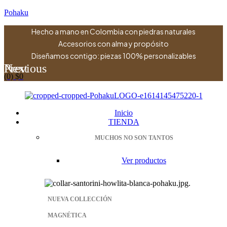
Pohaku
Hecho a mano en Colombia con piedras naturales
Accesorios con alma y propósito
Diseñamos contigo: piezas 100% personalizables
Previous
Next
(0)
$
0
Menu
Inicio
TIENDA
MUCHOS NO SON TANTOS
Ver productos
NUEVA COLLECCIÓN
MAGNÉTICA