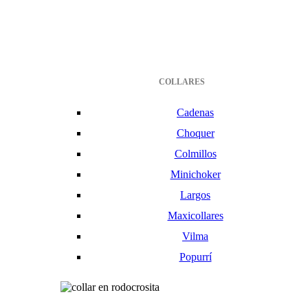
COLLARES
Cadenas
Choquer
Colmillos
Minichoker
Largos
Maxicollares
Vilma
Popurrí