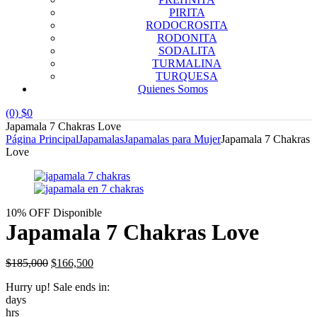
PIRITA
RODOCROSITA
RODONITA
SODALITA
TURMALINA
TURQUESA
Quienes Somos
(0)
$
0
Japamala 7 Chakras Love
Página Principal
Japamalas
Japamalas para Mujer
Japamala 7 Chakras
Love
10% OFF
Disponible
Japamala 7 Chakras Love
Original
Current
$
185,000
$
166,500
price
price
Hurry up! Sale ends in:
was:
is:
days
$185,000.
$166,500.
hrs