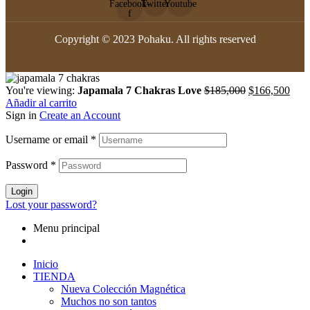
Facebook-
Twitter
Youtube
f
Copyright © 2023 Pohaku. All rights reserved
Original
Curr
You're viewing:
Japamala 7 Chakras Love
$
185,000
$
166,500
price
pric
Añadir al carrito
was:
is:
Sign in
Create an Account
$185,000.
$166
Username or email
*
Password
*
Login
Lost your password?
Menu principal
Inicio
TIENDA
Nueva Colección Magnética
Muchos no son tantos