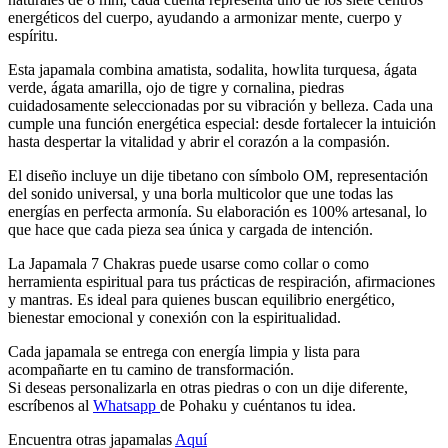
energéticos del cuerpo, ayudando a armonizar mente, cuerpo y
espíritu.
Esta japamala combina amatista, sodalita, howlita turquesa, ágata
verde, ágata amarilla, ojo de tigre y cornalina, piedras
cuidadosamente seleccionadas por su vibración y belleza. Cada una
cumple una función energética especial: desde fortalecer la intuición
hasta despertar la vitalidad y abrir el corazón a la compasión.
El diseño incluye un dije tibetano con símbolo OM, representación
del sonido universal, y una borla multicolor que une todas las
energías en perfecta armonía. Su elaboración es 100% artesanal, lo
que hace que cada pieza sea única y cargada de intención.
La Japamala 7 Chakras puede usarse como collar o como
herramienta espiritual para tus prácticas de respiración, afirmaciones
y mantras. Es ideal para quienes buscan equilibrio energético,
bienestar emocional y conexión con la espiritualidad.
Cada japamala se entrega con energía limpia y lista para
acompañarte en tu camino de transformación.
Si deseas personalizarla en otras piedras o con un dije diferente,
escríbenos al
Whatsapp
de Pohaku y cuéntanos tu idea.
Encuentra otras japamalas
Aquí