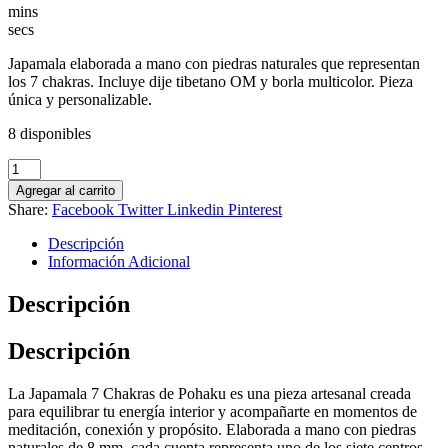
mins
secs
Japamala elaborada a mano con piedras naturales que representan
los 7 chakras. Incluye dije tibetano OM y borla multicolor. Pieza
única y personalizable.
8 disponibles
Japamala
7
Agregar al carrito
Chakras
Share:
Facebook
Twitter
Linkedin
Pinterest
Love
cantidad
Descripción
Información Adicional
Descripción
Descripción
La Japamala 7 Chakras de Pohaku es una pieza artesanal creada
para equilibrar tu energía interior y acompañarte en momentos de
meditación, conexión y propósito. Elaborada a mano con piedras
naturales de 8 mm, cada cuenta representa uno de los siete centros