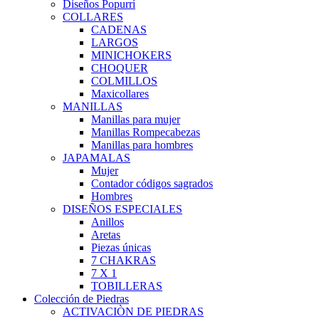
Diseños Popurrí
COLLARES
CADENAS
LARGOS
MINICHOKERS
CHOQUER
COLMILLOS
Maxicollares
MANILLAS
Manillas para mujer
Manillas Rompecabezas
Manillas para hombres
JAPAMALAS
Mujer
Contador códigos sagrados
Hombres
DISEÑOS ESPECIALES
Anillos
Aretas
Piezas únicas
7 CHAKRAS
7 X 1
TOBILLERAS
Colección de Piedras
ACTIVACIÒN DE PIEDRAS