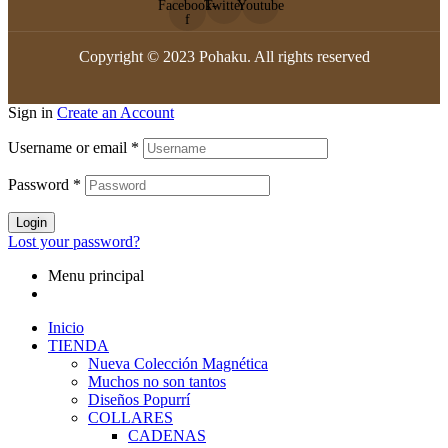
Facebook-
Twitter
Youtube
f
Copyright © 2023 Pohaku. All rights reserved
Sign in
Create an Account
Username or email
*
Password
*
Login
Lost your password?
Menu principal
Inicio
TIENDA
Nueva Colección Magnética
Muchos no son tantos
Diseños Popurrí
COLLARES
CADENAS