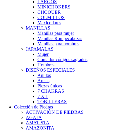
LARGOS
MINICHOKERS
CHOQUER
COLMILLOS
Maxicollares
MANILLAS
Manillas para mujer
Manillas Rompecabezas
Manillas para hombres
JAPAMALAS
Mujer
Contador códigos sagrados
Hombres
DISEÑOS ESPECIALES
Anillos
Aretas
Piezas únicas
7 CHAKRAS
7 X 1
TOBILLERAS
Colección de Piedras
ACTIVACIÒN DE PIEDRAS
AGATA
AMATISTA
AMAZONITA