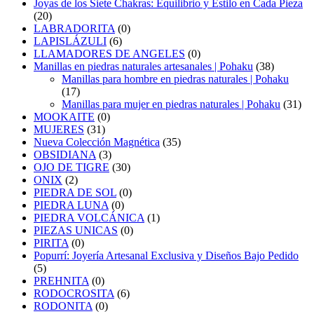
Joyas de los Siete Chakras: Equilibrio y Estilo en Cada Pieza
(20)
LABRADORITA
(0)
LAPISLÁZULI
(6)
LLAMADORES DE ANGELES
(0)
Manillas en piedras naturales artesanales | Pohaku
(38)
Manillas para hombre en piedras naturales | Pohaku
(17)
Manillas para mujer en piedras naturales | Pohaku
(31)
MOOKAITE
(0)
MUJERES
(31)
Nueva Colección Magnética
(35)
OBSIDIANA
(3)
OJO DE TIGRE
(30)
ONIX
(2)
PIEDRA DE SOL
(0)
PIEDRA LUNA
(0)
PIEDRA VOLCÁNICA
(1)
PIEZAS UNICAS
(0)
PIRITA
(0)
Popurrí: Joyería Artesanal Exclusiva y Diseños Bajo Pedido
(5)
PREHNITA
(0)
RODOCROSITA
(6)
RODONITA
(0)