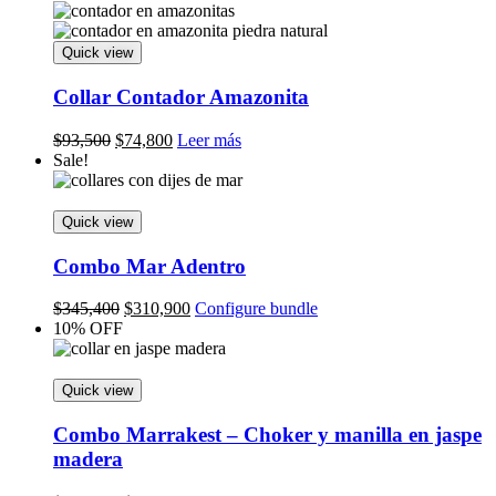
was:
is:
$82,500.
$75,000.
Quick view
Collar Contador Amazonita
Original
Current
$
93,500
$
74,800
Leer más
price
price
Sale!
was:
is:
$93,500.
$74,800.
Quick view
Combo Mar Adentro
Original
Current
$
345,400
$
310,900
Configure bundle
price
price
10% OFF
was:
is:
$345,400.
$310,900.
Quick view
Combo Marrakest – Choker y manilla en jaspe
madera