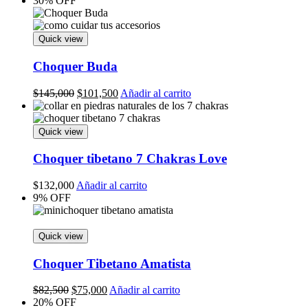
30% OFF
Quick view
Choquer Buda
Original
Current
$
145,000
$
101,500
Añadir al carrito
price
price
was:
is:
$145,000.
$101,500.
Quick view
Choquer tibetano 7 Chakras Love
$
132,000
Añadir al carrito
9% OFF
Quick view
Choquer Tibetano Amatista
Original
Current
$
82,500
$
75,000
Añadir al carrito
price
price
20% OFF