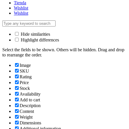
Tienda
Wishlist
Wishlist
Hide similarities
Highlight differences
Select the fields to be shown. Others will be hidden. Drag and drop
to rearrange the order.
Image
SKU
Rating
Price
Stock
Availability
Add to cart
Description
Content
Weight
Dimensions
Additional information