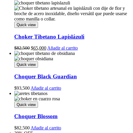
Quick view
Choker Tibetano Lapislázuli
Original
Current
$
82,500
$
65,000
Añadir al carrito
price
price
was:
is:
$82,500.
$65,000.
Quick view
Choquer Black Guardian
$
93,500
Añadir al carrito
Quick view
Choquer Blossom
$
82,500
Añadir al carrito