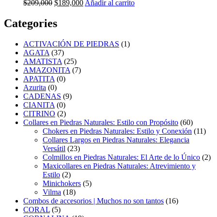
Original
Current
$
209,000
$
189,000
Añadir al carrito
price
price
was:
is:
Categories
$209,000.
$189,000.
ACTIVACIÓN DE PIEDRAS
(1)
AGATA
(37)
AMATISTA
(25)
AMAZONITA
(7)
APATITA
(0)
Azurita
(0)
CADENAS
(9)
CIANITA
(0)
CITRINO
(2)
Collares en Piedras Naturales: Estilo con Propósito
(60)
Chokers en Piedras Naturales: Estilo y Conexión
(11)
Collares Largos en Piedras Naturales: Elegancia
Versátil
(23)
Colmillos en Piedras Naturales: El Arte de lo Único
(2)
Maxicollares en Piedras Naturales: Atrevimiento y
Estilo
(2)
Minichokers
(5)
Vilma
(18)
Combos de accesorios | Muchos no son tantos
(16)
CORAL
(5)