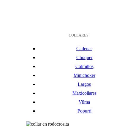
COLLARES
Cadenas
Choquer
Colmillos
Minichoker
Largos
Maxicollares
Vilma
Popurrí