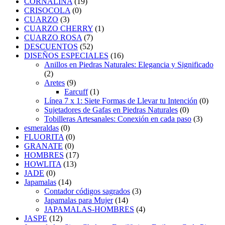
CORNALINA
(19)
CRISOCOLA
(0)
CUARZO
(3)
CUARZO CHERRY
(1)
CUARZO ROSA
(7)
DESCUENTOS
(52)
DISEÑOS ESPECIALES
(16)
Anillos en Piedras Naturales: Elegancia y Significado
(2)
Aretes
(9)
Earcuff
(1)
Línea 7 x 1: Siete Formas de Llevar tu Intención
(0)
Sujetadores de Gafas en Piedras Naturales
(0)
Tobilleras Artesanales: Conexión en cada paso
(3)
esmeraldas
(0)
FLUORITA
(0)
GRANATE
(0)
HOMBRES
(17)
HOWLITA
(13)
JADE
(0)
Japamalas
(14)
Contador códigos sagrados
(3)
Japamalas para Mujer
(14)
JAPAMALAS-HOMBRES
(4)
JASPE
(12)