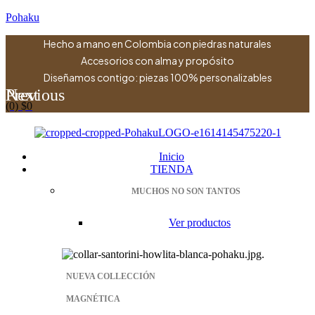
Pohaku
Hecho a mano en Colombia con piedras naturales
Accesorios con alma y propósito
Diseñamos contigo: piezas 100% personalizables
Previous
Next
(0)
$
0
Menu
Inicio
TIENDA
MUCHOS NO SON TANTOS
Ver productos
NUEVA COLLECCIÓN
MAGNÉTICA