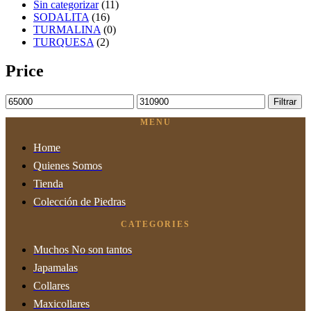
Sin categorizar
(11)
SODALITA
(16)
TURMALINA
(0)
TURQUESA
(2)
Price
Precio
Precio
Filtrar
mínimo
máximo
MENU
Home
Quienes Somos
Tienda
Colección de Piedras
CATEGORIES
Muchos No son tantos
Japamalas
Collares
Maxicollares