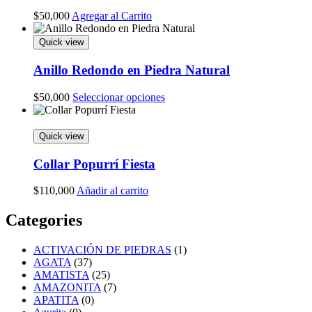
Este
$
50,000
Agregar al Carrito
producto
tiene
Quick view
múltiples
variantes.
Anillo Redondo en Piedra Natural
Las
opciones
Este
$
50,000
Seleccionar opciones
se
producto
pueden
tiene
elegir
múltiples
Quick view
en
variantes.
la
Las
Collar Popurrí Fiesta
página
opciones
de
se
$
110,000
Añadir al carrito
producto
pueden
elegir
Categories
en
la
página
ACTIVACIÓN DE PIEDRAS
(1)
de
AGATA
(37)
producto
AMATISTA
(25)
AMAZONITA
(7)
APATITA
(0)