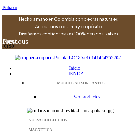
Pohaku
Hecho a mano en Colombia con piedras naturales
Accesorios con alma y propósito
Diseñamos contigo: piezas 100% personalizables
Previous
Next
(0)
$
0
Menu
Inicio
TIENDA
MUCHOS NO SON TANTOS
Ver productos
NUEVA COLLECCIÓN
MAGNÉTICA