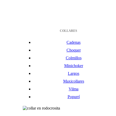
COLLARES
Cadenas
Choquer
Colmillos
Minichoker
Largos
Maxicollares
Vilma
Popurrí