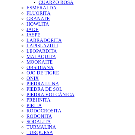
CUARZO ROSA
ESMERALDA
FLUORITA
GRANATE
HOWLITA
JADE
JASPE
LABRADORITA
LAPISLAZULI
LEOPARDITA
MALAQUITA
MOOKAITE
OBSIDIANA
OJO DE TIGRE
ONIX
PIEDRA LUNA
PIEDRA DE SOL
PIEDRA VOLCÁNICA
PREHNITA
PIRITA
RODOCROSITA
RODONITA
SODALITA
TURMALINA
TURQUESA