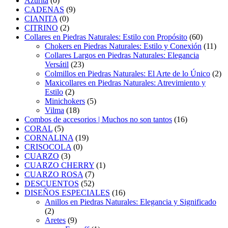
Azurita
(0)
CADENAS
(9)
CIANITA
(0)
CITRINO
(2)
Collares en Piedras Naturales: Estilo con Propósito
(60)
Chokers en Piedras Naturales: Estilo y Conexión
(11)
Collares Largos en Piedras Naturales: Elegancia
Versátil
(23)
Colmillos en Piedras Naturales: El Arte de lo Único
(2)
Maxicollares en Piedras Naturales: Atrevimiento y
Estilo
(2)
Minichokers
(5)
Vilma
(18)
Combos de accesorios | Muchos no son tantos
(16)
CORAL
(5)
CORNALINA
(19)
CRISOCOLA
(0)
CUARZO
(3)
CUARZO CHERRY
(1)
CUARZO ROSA
(7)
DESCUENTOS
(52)
DISEÑOS ESPECIALES
(16)
Anillos en Piedras Naturales: Elegancia y Significado
(2)
Aretes
(9)