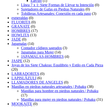
Earcuff
(1)
Línea 7 x 1: Siete Formas de Llevar tu Intención
(0)
Sujetadores de Gafas en Piedras Naturales
(0)
Tobilleras Artesanales: Conexión en cada paso
(3)
esmeraldas
(0)
FLUORITA
(0)
GRANATE
(0)
HOMBRES
(17)
HOWLITA
(13)
JADE
(0)
Japamalas
(14)
Contador códigos sagrados
(3)
Japamalas para Mujer
(14)
JAPAMALAS-HOMBRES
(4)
JASPE
(12)
Joyas de los Siete Chakras: Equilibrio y Estilo en Cada Pieza
(20)
LABRADORITA
(0)
LAPISLÁZULI
(6)
LLAMADORES DE ANGELES
(0)
Manillas en piedras naturales artesanales | Pohaku
(38)
Manillas para hombre en piedras naturales | Pohaku
(17)
Manillas para mujer en piedras naturales | Pohaku
(31)
MOOKAITE
(0)